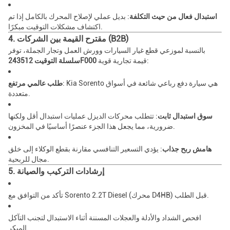
استبدال فعال من حيث التكلفة
: بديل عملي لإصلاح المحرك بالكامل إذا تم
اكتشاف مشكلات التوقيت مبكرًا.
4. مقترح القيمة بين الشركات (B2B)
بالنسبة لموزعي قطع غيار السيارات وورش العمل وتجار الجملة، توفر
قيمة تجارية قوية:
سلسلة التوقيت 243512F000
: Kia Sorento هي سيارة دفع رباعي شائعة في أسواق
طلب عالمي مرتفع
متعددة.
سوق استبدال ثابت
: تتطلب محركات الديزل عمليات استبدال أقل ولكنها
ضرورية، مما يجعل هذا الجزء عنصرًا أساسيًا في المخزون.
هامش ربح جذاب
: يؤدي التسعير التنافسي مقارنة بقطع الوكلاء إلى خلق
مجال للربحية.
5. إرشادات التركيب والصيانة
تأكد من التوافق مع Sorento 2.2T Diesel (محرك D4HB) قبل الطلب.
افحص الشداد والأدلة والعجلات المسننة أثناء الاستبدال لتجنب التآكل
المبكر.