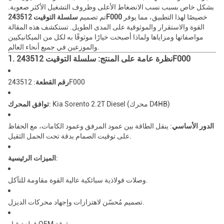
بشكل خاص بسبب نسب الانضغاط الأعلى وظروف التشغيل الأكثر صعوبة.
خصيصًا لهذا التطبيق، مما يوفر
سلسلة التوقيت 243512F000
تم تصميم
القوة والاستقرار والموثوقية على المدى الطويل. تستكشف هذه المقالة
مواصفاتها ومزاياها ولماذا أصبحت خيارًا موثوقًا به لكل من الميكانيكيين
والموزعين في جميع أنحاء العالم.
1. نظرة عامة على المنتج: سلسلة التوقيت 243512F000
: 243512F000
رقم القطعة
: Kia Sorento 2.2T Diesel (محرك D4HB)
توافق المحرك
الدور الأساسي
: ينقل الطاقة بين عمود المرفق وعمود الكامات، مع الحفاظ
على توقيت الصمام بدقة تحت الحمل الثقيل.
:
الميزات الرئيسية
وصلات فولاذية سبائكية عالية القوة مقاومة للتآكل.
تصميم مُحسّن لاهتزازات وإجهاد محركات الديزل.