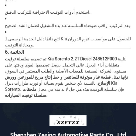
استخدم أدوات التوقيت الاحترافية للتركيب الدقيق.
بعد التركيب، راقب ضوضاء السلسلة عند بدء التشغيل لضمان الشد الصحيح.
اتبع دائمًا دليل الخدمة الرسمي لـ Kia للحصول على مواصفات عزم الدوران
ومحاذاة التوقيت.
6. الخاتمة
لتلبية
سلسلة توقيت Kia Sorento 2.2T Diesel 243512F000
تم تصميم
متطلبات أداء الديزل عالي التحمل. بفضل تصميمها القوي ودقتها على
مستوى الشركة المصنعة للمعدات الأصلية والطلب المستمر في السوق،
فإنها تمثل
قطعة غيار موثوقة للسائقين
و
خط إنتاج مربح للموزعين وورش
الإصلاح
. بالنسبة لأي شخص يقوم بصيانة أو توريد طرازات ديزل Kia
Sorento، فإن سلسلة التوقيت هذه هي حل لا بد منه في مجال
ملحقات
.
سلسلة توقيت السيارات
Shenzhen Zexing Automotive Parts Co., Ltd