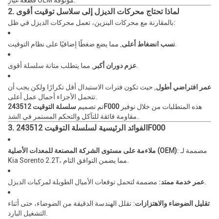
قطعة غيار OEM موثوقة.
2. لماذا تحتاج محركات الديزل إلى سلاسل توقيت أقوى
بالمقارنة مع محركات البنزين، تعمل محركات الديزل في ظل:
, مما يضع ضغطًا إضافيًا على نظام التوقيت.
نسب انضغاط أعلى
, مما يتطلب متانة سلسلة أقوى.
عزم دوران أكبر
عمر افتراضي أطول
, حيث تكون فترات الاستبدال أقل تكرارًا ولكن يجب أن
تتحمل الأجزاء أحمال عمل أعلى.
هذه المتطلبات من خلال توفير
سلسلة التوقيت 243512F000
تم تصميم
مقاومة فائقة للتآكل والتحكم المستمر في الشد.
3. الفوائد الرئيسية لسلسلة التوقيت 243512F000
: مصممة لـ
ملاءمة على مستوى الشركة المصنعة للمعدات الأصلية (OEM)
Kia Sorento 2.2T، مما يضمن التوافق التام.
: مصممة لتحمل توقعات الأميال الطويلة لمركبات الديزل.
عمر خدمة ممتد
تقليل الضوضاء والاهتزازات
: تقلل الهندسة الدقيقة من الضوضاء، حتى أثناء
التشغيل البارد.