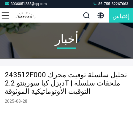
3036851288@qq.com
86-755-82267663
إقتباس
أخبار
243512F000 تحليل سلسلة توقيت محرك
ديزل كيا سورينتو 2.2T | ملحقات سلسلة
التوقيت الأوتوماتيكية الموثوقة
2025-08-28