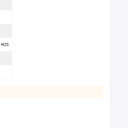
مصباح خلفي خارجي بعلامة زرقاء من H2S