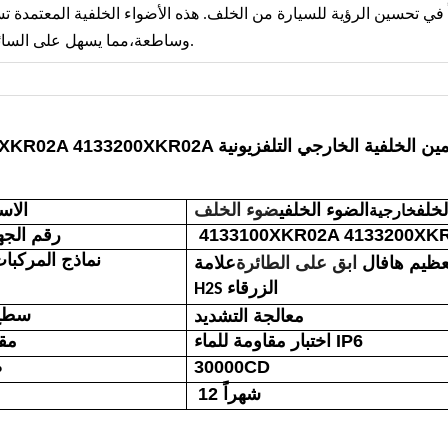
ً في تحسين الرؤية للسيارة من الخلف. هذه الأضواء الخلفية المعتمدة 
وساطعة،مما يسهل على السائقين الآخرين التعرف على نواياك وتجنب الحوادث.
بة النهاية 4133100XKR02A 4133200XKR02A اليسار / اليمين الخلفية الخارجي التلفزيونية
لخلف
الضوء الخلفي
ضوء الخلف
الاس
خارجية
4133100XKR02A 4133200XK
رقم الجه
نماذج المركبا
عظيم هافال
ابق على الطائرة
علامة
H2S الزرقاء
سطح 
معالجة التشديد
اختبار مقاومة للماء IP6
مقا
30000CD
ض
12 شهراً