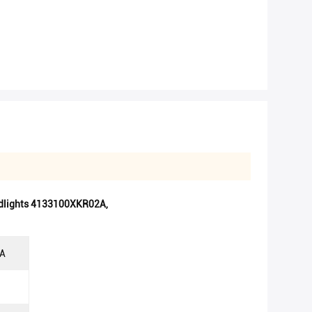
dlights 4133100XKR02A
,
A