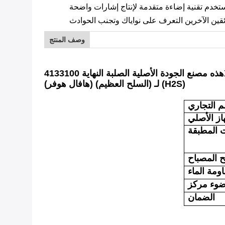
تستخدم تقنية إضاءة متقدمة لإنتاج إشارات واضحة
وصف المنتج
لـ (السلح العظيم) (هافال هوفر) (H2S)
م التجاري
از الأصلي
ت المطبقة
المصباح
ومة الماء
وء مركز
الضمان