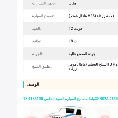
هفال
تجهيز السيارات:
(هافال هوفر H2S) علامة زرقاء
نموذج السيارة:
12 فولت
الجهد:
18 ث
طاقة:
جودة المصنع عالية
الجودة:
لـ (السلح العظيم (هافال هوفر H2S علامة
تطبيق المنتج:
زرقاء
الوصف