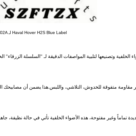
طاقة 18 واط مصباح الخلف 4133100XKR02A 4133200XKR02A لـ Haval Hover H2S Blue Label
اء الخلفية وتصنيعها لتلبية المواصفات الدقيقة لـ "السلسلة الزرقاء
 مقاومة متفوقة للخدوش، التلاشي، واللبس.هذا يضمن أن مصابيحك الخ