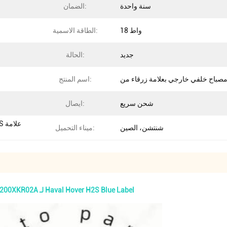
سنة واحدة
الضمان:
18 واط
الطاقة الاسمية:
جديد
الحالة:
اسم المنتج:
شحن سريع
ايصال:
شنتشن، الصين
ميناء التحميل:
18 واط مصابيح السيارة الضوء الخلفي 4133100XKR02A 4133200XKR02A لـ Haval Hover H2S Blue Label