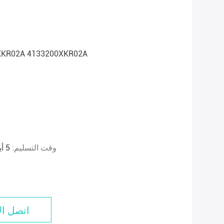
ضوء خلفي خارجي 133100XKR02A 4133200XKR02A
وقت التسليم:
5 أيام خلال التسليم أو المتفق عليه ≥ 100 وحدة
اتصل ال