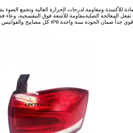
 للأكسدة ومقاومة لدرجات الحرارة العالية وتجمع الضوء بشكل فائق! المصباح 
ة سطح المصباح تفعل المعالجة الصلبةمقاومة للأشعة فوق البنفسجية، و
ة المصنع للخروج من اختبار IP6 ضد الماء، الختم قوي جداً ضمان الجودة سنة واحدة