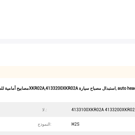
auto hea
,
مصابيح أمامية للسيارات ذات 18 واط,المصابيح الأمامية للسيارات 4133100XKR02A,4133200XKR02A استبدال مصباح سيارة
4133100XKR02A 4133200XKR02
لا.:
H2S
النموذج: