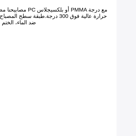
مصابيحنا مضادة
حرارة عالية فوق 300 درجة.طبق
30،000CD،كل مصابيح والفوانيس قبل مغادر