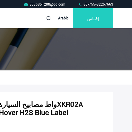
3036851288@qq.com
86-755-82267663
إقتباس
Arabic
4133200XKR02A لـ r H2S Blue Label