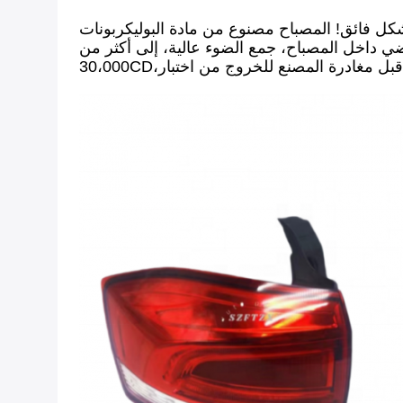
مصنوع من مادة البوليكربونات PC أو بلكسيجلاس PMMA مع درجة
عاء فضي داخل المصباح، جمع الضوء عالية، إلى أكثر من