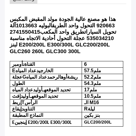
هذا هو مصنع عالية الجودة مولد المقبض المكبس
920663 التحول واحد الطريق
البوليه 1013663
آلة
تحويل السيارات
طريق واحد المكعب
2741550415
535034210 عجلة التحول أحادية الاتجاه مناسبة
E200/200L E300/300L GLC200/200L
ل
بنز
GLC260 260L GLC300 300L
6
القناة
ن
أومبر
57.5ملم
الخارجي
د
عداد المياه
E
52.2ملم
ريشة
أوه
الرحم
د
عداد المياه
G
عجلة
54.3ملم
الطول
17ملم
تحديد الموقع
هـ
أولي
د
عداد المياه
10.5ملم
تحديد الموقع
هـ
أولي
د
إفث
الـ M16
الرأس
T
إربط
ليلة
R
التناوب
د
إيقاع
النماذج المطبقة
بنز بكين
GLC200/200L
إينجين E200/200L E300/300L
E