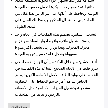
استدامة متزايدة
: تشتهر أجزاء الجودة المصنعة بمدى
متانتها. تم تصميم هذه البكرة لتحمل صعوبات القيادة
اليومية وتحافظ على أدائها على مر الزمن.هذا يقلل من
الحاجة إلى الاستبدال المتكرر ويحفظ لك المال على
المدى الطويل.
التشغيل السلس
: تصميم هذه المكعبات في اتجاه واحد
يسمح بتشغيل وافرة وافرة لدوار المولد من حزام
محرك المحرك. وهذا يؤدي إلى تشغيل أكثر هدوءا
وسهولة بشكل عام.تحسين تجربة القيادة.
أداء محسّن
: من خلال التأكد من أن الجهاز الاصطناعي
يدور فقط في الاتجاه الصحيح، تساعد هذه القماشة في
الحفاظ على توليد الطاقة الأمثل للأنظمة الكهربائية بنز
الخاص بك.هذا أمر حاسم للحفاظ على البطارية
مشحونة وتشغيل الميزات الأساسية مثل الأضواء،
الراديو، وغيرها من الملحقات.
وصف المنتج