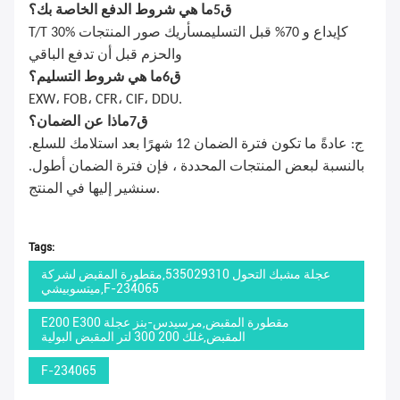
ق
5
ما هي شروط الدفع الخاصة بك؟
T/T 30% كإيداع و 70% قبل التسليم
سأريك صور المنتجات
والحزم قبل أن تدفع الباقي
ق
6
ما هي شروط التسليم؟
EXW، FOB، CFR، CIF، DDU.
ق
7
ماذا عن الضمان؟
ج: عادةً ما تكون فترة الضمان 12 شهرًا بعد استلامك للسلع.
بالنسبة لبعض المنتجات المحددة ، فإن فترة الضمان أطول.
سنشير إليها في المنتج.
Tags:
عجلة مشبك التحول 535029310,مقطورة المقبض لشركة
ميتسوبيشي,F-234065
E200 E300 مقطورة المقبض,مرسيدس-بنز عجلة
المقبض,غلك 200 300 لتر المقبض البولية
F-234065