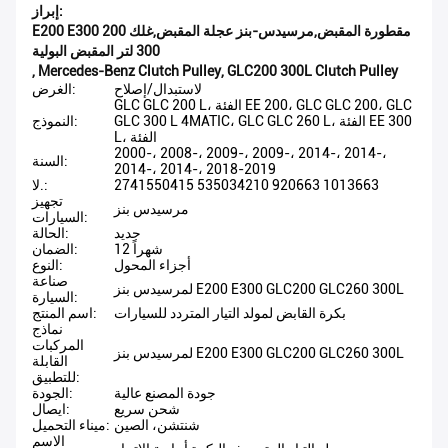
إبراز:
E200 E300 مقطورة المقبض,مرسيدس-بنز عجلة المقبض,غلك 200
300 لتر المقبض البولية
,
Mercedes-Benz Clutch Pulley
,
GLC200 300L Clutch Pulley
لاستبدال/إصلاح
الغرض:
GLC GLC 200 L، الفئة EE 200، GLC GLC 200، GLC
GLC 300 L 4MATIC، GLC GLC 260 L، الفئة EE 300
النموذج:
L، الفئة
2000-، 2008-، 2009-، 2009-، 2014-، 2014-،
السنة:
2014-، 2014-، 2018-2019
2741550415 535034210 920663 1013663
لا.:
تجهيز
مرسيدس بنز
السيارات:
جديد
الحالة:
12 شهراً
الضمان:
أجزاء المحول
النوع:
صناعة
لمرسيدس بنز E200 E300 GLC200 GLC260 300L
السيارة:
بكرة القابض لمولد التيار المتردد للسيارات
اسم المنتج:
نماذج
المركبات
لمرسيدس بنز E200 E300 GLC200 GLC260 300L
القابلة
للتطبيق:
جودة المصنع عالية
الجودة:
شحن سريع
ايصال:
شنتشن، الصين
ميناء التحميل:
الاسم