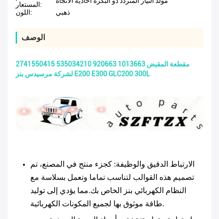
مولد التيار المتردد ذو البكرة أحادية الاتجاه
المستعار:
ذهبي
اللون:
الوصف
2741550415 535034210 920663 1013663 مقطعة المقبض
لشركة مرسيدس بنز E200 E300 GLC200 300L
الارتباط الدقيق والوظيفة
: كجزء منتج في المصنع، تم
تصميم هذه القوالب لتناسب تماما وتعمل بسلاسة مع
النظام الكهربائي بنز الخاص بك.مما يؤدي إلى توليد
طاقة موثوق بها لجميع المكونات الكهربائية.