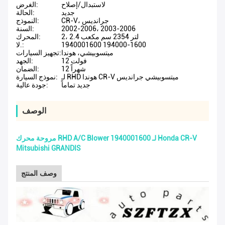
لاستبدال/إصلاح
الغرض:
جديد
الحالة:
CR-V، جرانديس
النموذج:
2002-2006، 2003-2006
السنة:
2، 2.4 لتر 2354 سم مكعب
المحرك:
1940001600 194000-1600
لا.:
ميتسوبيشي، هوندا
تجهيز السيارات:
12 فولت
الجهد:
12 شهراً
الضمان:
لـ RHD هوندا CR-V ميتسوبيشي جرانديس
نموذج السيارة:
جديد تماماً
جودة عالية:
الوصف
مروحة محرك RHD A/C Blower 1940001600 لـ Honda CR-V
Mitsubishi GRANDIS
وصف المنتج