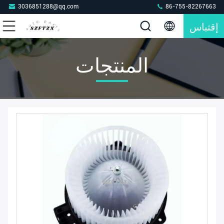
3036851288@qq.com
86-755-82267663
إقتباس
المنتجات