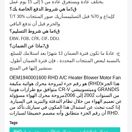
يختلف عادة ويستغرق عادة من 5 إلى 15 يوم عمل.
ق
5
ما هي شروط الدفع الخاصة بك؟
T/T 30% كإيداع و 70% قبل التسليم
سأريك صور المنتجات
والحزم قبل أن تدفع الباقي
ق
6
ما هي شروط التسليم؟
EXW، FOB، CFR، CIF، DDU.
ق
7
ماذا عن الضمان؟
ج: عادةً ما تكون فترة الضمان 12 شهرًا بعد استلامك للسلع.
بالنسبة لبعض المنتجات المحددة ، فإن فترة الضمان أطول.
سنشير إليها في المنتج.
OEM1940001600 RHD A/C Heater Blower Motor Fan
هو رقم جزء لمروحة محرك هوائية مكيفة (RHD)هذا الجزء
متوافق مع طرازات هوندا CR-V وميتسوبيشي GRANDIS
من السنوات 2002 إلى 2006مروحة محرك الهواء مسؤولة
عن تعميم الهواء من خلال نظام التدفئة والتبريد في السيارة.
إذا كنت تبحث عن استبدال هذا المكون في سيارتك،تأكد من
أن رقم الجزء متطابق وأنه مصمم خصيصًا لسيارات RHD.
Tags:
RHD مروحة الهواء التلقائية,مروحة الهواء الآلية,مروحة محرك