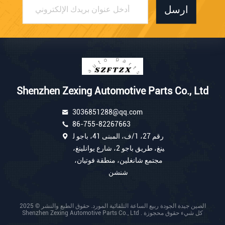
ارسل
Shenzhen Zexing Automotive Parts Co., Ltd
3036851288@qq.com
86-755-82267663
رقم 27، 1/ف، المبنى 41، باجو ل
ينغ، طريق باجو 2، شارع يوانلينغ،
مجتمع شانغلين، منطقة فوتيان،
شنشن
الصين جيدة الجودة ربيع الساعة التلقائية المورد. حقوق الطبع والنشر © 2025
Shenzhen Zexing Automotive Parts Co., Ltd . كل شيء حقوق محجوزة