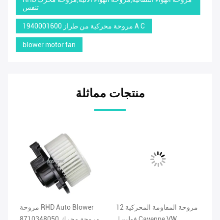
تنفس
1940001600 مروحة محركية من طراز A C
blower motor fan
منتجات مماثلة
ية
مروحة المقاومة المحركية 12
مروحة RHD Auto Blower
64
فولت لـ Cayenne VW
مروحة محرك 8710348050