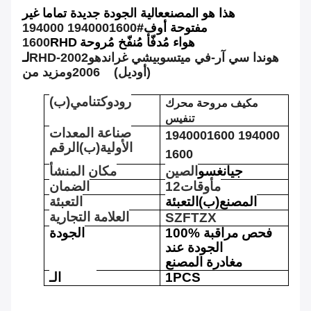
هذا هو
المصنع
عالية الجودة جديدة تماما غير
مفتوحة
أوف#
1940001600 194000
هواء مُدفّأ مُنفّخ مُروحة
RHD
1600
هوندا سي آر-في ميتسوبيشي غراند
هو
2002-
RHD
لـ
(أوديل)
ومزيد من M
2006
رودوكت
ن
امي
(ب)
مكيف
مروحة محرك
تنفيس
صناعة المعدات
1940001600 194000
الأولية
(ب)
الرقم
1600
جيانغسو
الصين
مكان المنشأ
م
أوقات
12
الضمان
المصنع
(ب)
التعبئة
التعبئة
العلامة التجارية
SZFTZX
100% فحص مراقبة
الجودة
الجودة عند
مغادرة المصنع
1PCS
الـ MOQ