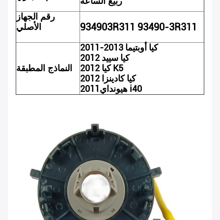
ربيع الساعة
رقم الجهاز
934903R311 93490-3R311
الأصلي
2011-2013 كيا أوبتيما
كيا سييد 2012
2012 كيا K5
النماذج المطبقة
كيا كادينزا 2012
هيونداي i40
2011