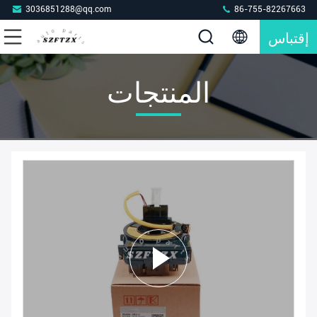
3036851288@qq.com
86-755-82267663
إقتباس
المنتجات