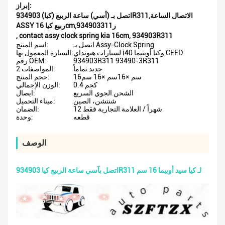
إبراز:
اتصل بـ (أسي) ساعة الربيع (كيا) 934903R311,الاتصال الساعة
ASSY ربيع كيا 16cm,934903ر311
,
contact assy clock spring kia 16cm
,
934903R311
اتصل بـ Assy-Clock Spring
اسم المنتج:
لسيارات هيونداي i40 وكيا أوبتيما CEED
السيارة المعمول بها:
934903R311 93490-3R311
رقم OEM:
جديد تماماً
المواصفات 2:
16سم ×16سم ×16 سم
حجم المنتج:
0.4 كجم
الوزن الإجمالي:
الشحن الجوي السريع
ايصال:
شنتشن، الصين
ميناء التحميل:
12 شهراً / العلامة التجارية فقط
الضمان:
قطعه
وحدة:
الوصف
اتصل بآسي ساعة الربيع كيا 934903R311 لـ كيا سيد أوبيما 16 سم