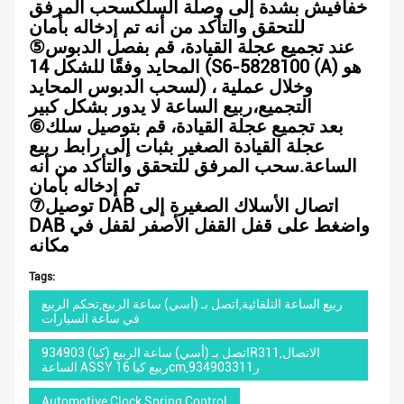
خفافيش بشدة إلى وصلة السلكسحب المرفق
للتحقق والتأكد من أنه تم إدخاله بأمان
عند تجميع عجلة القيادة، قم بفصل الدبوس
⑤
المحايد وفقًا للشكل 14 (S6-5828100 (A) هو
لسحب الدبوس المحايد) ، وخلال عملية
التجميع،ربيع الساعة لا يدور بشكل كبير
بعد تجميع عجلة القيادة، قم بتوصيل سلك
⑥
عجلة القيادة الصغير بثبات إلى رابط ربيع
الساعة.سحب المرفق للتحقق والتأكد من أنه
تم إدخاله بأمان
توصيل DAB اتصال الأسلاك الصغيرة إلى
⑦
DAB واضغط على قفل القفل الأصفر لقفل في
مكانه
Tags:
ربيع الساعة التلقائية,اتصل بـ (أسي) ساعة الربيع,تحكم الربيع
في ساعة السيارات
اتصل بـ (أسي) ساعة الربيع (كيا) 934903R311,الاتصال
الساعة ASSY ربيع كيا 16cm,934903ر311
Automotive Clock Spring Control