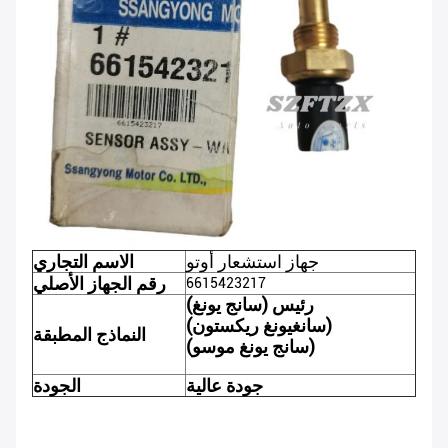
جهاز استشعار أوتو
الاسم التجاري
رقم الجهاز الأصلي
6615423217
رئيس (سانج يونغ)
(سانغيونغ ريكستون)
النماذج المطبقة
(سانج يونغ موسو)
جودة عالية
الجودة