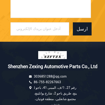
ارسل
Shenzhen Zexing Automotive Parts Co., Ltd
3036851288@qq.com
86-755-82267663
رقم 27، 1/ف، المبنى 41، باجو ل
ينغ، طريق باجو 2، شارع يوانلينغ،
مجتمع شانغلين، منطقة فوتيان،
شنشن