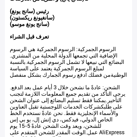
رئيس (سانج يونغ)
(سانغيونغ ريكستون)
(سانج يونغ موسو)
تعرف قبل الشراء
الرسوم الجمركية: الرسوم الجمركية هي الرسوم
الإضافية التي تجمعها الدولة المحلية من المشتري.
البضائع التي نبيعها لا تشمل الرسوم الجمركية.بالنسبة
لمبلغ الرسوم الجمركية يعتمد على السياسة
الوطنيةمن فضلك ادفع رسوم الجمارك بشكل منفصل
الشحن: عادةً ما نشحن خلال 3 أيام عمل بعد الدفع.
يرجى التأكد من تقديم جميع المعلومات اللازمة لتجنب
التأخير.يمكننا فقط تسليم البضائع إلى عنوان الشحن
على طلبكشركات الخدمات اللوجستية تقبل العناوين
والأسماء الإنجليزية فقط. نحن عادةً نستخدم الخط
الخاص الدولي، فيدكس، دي إتش إل، يو بي إس
للشحن، ويعد وقت الشحن عادةً 5-15 يوم
عمل.الوقت المقدر للشحن المتقدم على AliExpress