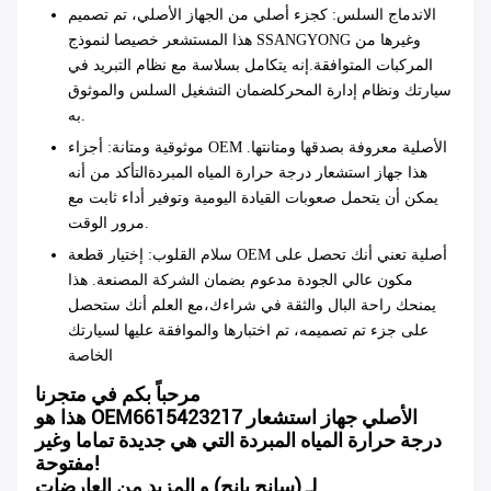
الاندماج السلس
: كجزء أصلي من الجهاز الأصلي، تم تصميم
هذا المستشعر خصيصا لنموذج SSANGYONG وغيرها من
المركبات المتوافقة.إنه يتكامل بسلاسة مع نظام التبريد في
سيارتك ونظام إدارة المحركلضمان التشغيل السلس والموثوق
به.
موثوقية ومتانة
: أجزاء OEM الأصلية معروفة بصدقها ومتانتها.
هذا جهاز استشعار درجة حرارة المياه المبردةالتأكد من أنه
يمكن أن يتحمل صعوبات القيادة اليومية وتوفير أداء ثابت مع
مرور الوقت.
سلام القلوب
: إختيار قطعة OEM أصلية تعني أنك تحصل على
مكون عالي الجودة مدعوم بضمان الشركة المصنعة. هذا
يمنحك راحة البال والثقة في شراءك،مع العلم أنك ستحصل
على جزء تم تصميمه، تم اختبارها والموافقة عليها لسيارتك
الخاصة
مرحباً بكم في متجرنا
هذا هو OEM6615423217 الأصلي جهاز استشعار
درجة حرارة المياه المبردة التي هي جديدة تماما وغير
مفتوحة!
لـ (سانج يانج) و المزيد من العارضات