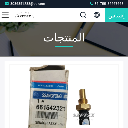
3036851288@qq.com
86-755-82267663
إقتباس
المنتجات