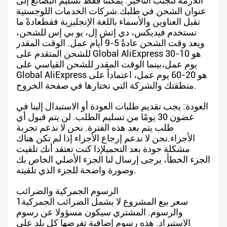
اللازمة لتجنب التأخير. يمكننا فقط تسليم البضائع إلى
عنوان الشحن في طلبك.شركات الخدمات اللوجستية
تقبل العناوين والأسماء باللغة الإنجليزية فقطعادةً ما
نستخدم فيديكس، دي إتش إل، يو بي إس للشحن،
ويعد وقت الشحن عادةً 5-9 أيام عمل. الوقت المقدر
للشحن المتقدم على Global AliExpress هو 10-30
يوم عمل،بينما الوقت المقدر للشحن القياسي على
Global AliExpress هو 20-60 يوم عمل، اعتماداً على
منطقتك والشركة التي تختارها في صفحة الخروج.
العودة: يجب تقديم طلبات العودة أو الاستبدال إلينا في
غضون 30 يومًا من تسليم الطلب. لن يتم قبول أي
طلب يتم بعد هذه الفترة. نحن لا ندعم تجربة
الأجزاء.نحن لا ندعم إرجاع الأجزاء إذا لم تكن هناك
مشكلة جودة بعد التحميلإذا كنت تعتقد أنك تلقيت
الجزء الخطأ، يرجى إرسال لنا الجزء الأصلي الخاص بك
وصورة واضحة للجزء الذي تلقيته.
الرسوم الجمركية والضرائب
1سعر بيع المشروع لا يشمل الضرائب الجمركية
والرسوم. المشتري سيكون مسؤولا عن رسوم
الاستيراد. هذه رسوم إضافية تفرضها كل بلد على