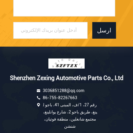
ارسل
Shenzhen Zexing Automotive Parts Co., Ltd
3036851288@qq.com
86-755-82267663
رقم 27، 1/ف، المبنى 41، باجو ل
ينغ، طريق باجو 2، شارع يوانلينغ،
مجتمع شانغلين، منطقة فوتيان،
شنشن