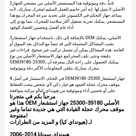
2ثانياً، دقة وموثوقية هذا المستشعر الأصلي من مصنعي الجهاز
الأصلي لا مثيل لها. إنه أمر حاسم للعمل السليم لمحرك سيارتك، لأنه
يساعد جهاز التحكم في الكمبيوتر على تحديد سرعة المحرك,مع هذا
المستشعر، يمكنك تجربة تشغيل أكثر سلاسة للمحرك، مما يؤدي إلى
أداء عام أفضل وتحسين اقتصاد الوقود.
3بالإضافة إلى ذلك، باستخدام جهاز استشعار OEM الأصلي، يمكنك
تجنب المشاكل المحتملة التي قد تنشأ مع البدائل بعد السوق أو
العامة. هذه المشاكل يمكن أن تشمل تركيب غير صحيح، قراءات غير
دقيقة،وحتى تلف المحركمع جهاز الاستشعار الأصلي من نوع
OEM39180-25300، يمكنك الحصول على راحة البال بمعرفة أن
محرك سيارتك يتلقى المعلومات الأكثر دقة وموثوقية.
4.في الختام، الاستثمار في أصل OEM39180-25300 جهاز استشعار
موقف محرك عجلة العمود هو خيار ذكي لأي شخص يبحث للحفاظ
على أو تحسين أداء وموثوقية من هيونداي،كياأو مركبة متوافقة.
مرحباً بكم في متجرنا
هذا هو OEM الأصلي 39180-25300 جهاز استشعار
موقف محرك عجلة القيادة التي هي جديدة تماما وغير
مفتوحة!
لـ (هيونداي كيا) و المزيد من الطرازات
2006-2014 هيونداي سوناتا