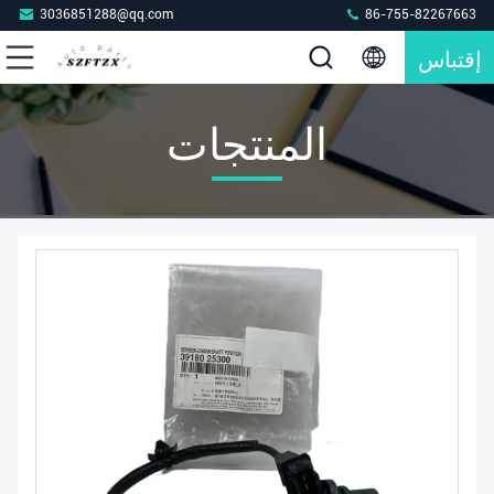
3036851288@qq.com
86-755-82267663
إقتباس
المنتجات