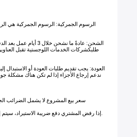
الرسوم الجمركية: الرسوم الجمركية هي الرسوم
الشحن: عادةً ما نشحن
طلبكشركات الخدمات اللوجستية تقبل العناوين
ندعم إرجاع الأجزاء إذا لم تكن هناك مشكلة جود
2إذا رفض المشتري دفع ضريبة الاستيراد، سيتم إرجاع الطرد إلى البائع أو معالجته،وسنرد لك الفرق في سعر البضائع المقابلة بعد خصم شحنات الجولة من الحزمة.