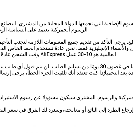
 الإضافية التي تجمعها الدولة المحلية من المشتري. البضائع ال
الرسوم الجمركية يعتمد على السياسة ا
 خلال 3 أيام عمل بعد الدفع. يرجى التأكد من تقديم جميع المعلومات اللازمة 
 والأسماء الإنجليزية فقط. نحن عادةً نستخدم الخط الخاص ال
وقت الشحن عادةً 5-15 يوم عمل.الوقت المقدر للشحن المتقدم على AliExpress العالمية هو 10-30 عمل
العودة: يجب تقديم طلبات العودة أو الاستبدال إلينا في غضون 30 يومًا من تسليم
ة بعد التحميلإذا كنت تعتقد أنك تلقيت الجزء الخطأ، يرجى إرس