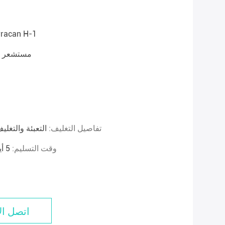
rracan H-1
31230-2B000 م
تفاصيل التغليف:
التعبئة والتغلي
وقت التسليم:
5 أيام خلال التسليم أو المتفق عليه ≥ 100 وحدة
اتصل ال