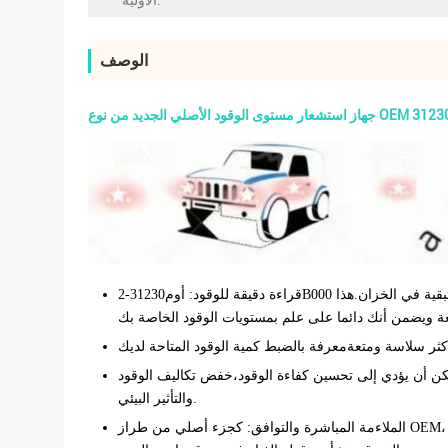
الأولية:
الوصف
د الأصلي الجديد من نوع OEM 312302B000
قراءة دقيقة للوقود
: أوم31230-2B000 مستوى الوقود جهاز الاستشعار يوفر قراءات دقيقة وموثوقة مستوى الوقود، وضمان أن مقياس الوقود في سيارتك يعكس بدقة كمية الوقود المتبقية في الخزان.هذا
مكن أن يؤدي إلى تحسين كفاءة الوقود،خفض تكاليف الوقود
والتأثير البيئي.
الملاءمة المباشرة والتوافق
: كجزء أصلي من طراز OEM، تم تصميم جهاز استشعار مستوى الوقود OEM31230-2B000 ليكون مناسبا تماما لسيارتك هيونداي.القضاء على مشاكل التوافق ومشاكل التثبيت