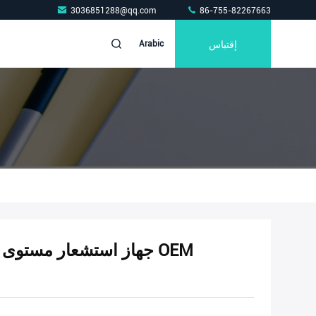
3036851288@qq.com
86-755-82267663
إقتباس
Arabic
جهاز استشعار مستوى الو