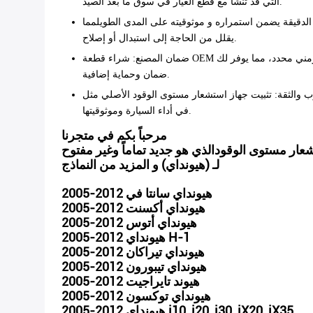
التي قد تنشأ مع قطع الغيار في سوق ما بعد الصيد.
ه الدقيقة يضمن استمراره و موثوقيته على المدى الطويلمما
يقلل من الحاجة إلى استبدال أو إصلاح.
ضمان المصنع
: شراء قطعة OEM أصلية يعني أنك تستطيع التمتع برّاحة العقل التي تأتي مع ضمان الشركة المصنعة.هذا يغطي أي عيوب محتملة أو مشاكل قد تنشأ في إطار زمني محدد، مما يوفر لك
ضمان وحماية إضافية.
ب والثقة
: تثبيت جهاز استشعار مستوى الوقود الأصلي مثل OEM31230-2B000 يمنحك راحة البال بأن سيارتك مجهزة بمكونات عالية الجودة وموثوق بها.هذا يسهم في رضا السائق العام والثقة
في أداء السيارة وموثوقيتها.
مرحباً بكم في متجرنا
عار مستوى الوقود
لـ (هيونداي) و المزيد من النماذج
2005-2012 هيونداي سانتا في
2005-2012 هيونداي أكسنت
2005-2012 هيونداي أتوس
2005-2012 هيونداي H-1
2005-2012 هيونداي تيراكان
2005-2012 هيونداي تيبورون
2005-2012 هيوند تايراجيت
2005-2012 هيونداي توكسون
2005-2012 هيونداي i10, i20, i30, iX20, iX35