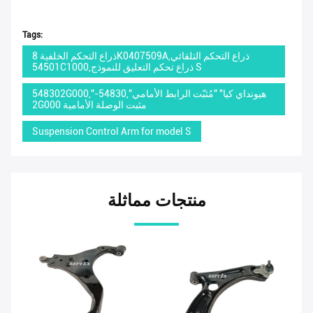
Tags:
ذراع التحكم الخلفية 8K0407509A,ذراع التحكم التلقائي
54501C1000,ذراع تحكم التعليق للنموذج S
548302G000,"هيونداي كيا" "مُثبّت الرابط الأمامي",54830-
2G000 مثبت الوصلة الأمامية
Suspension Control Arm for model S
منتجات مماثلة