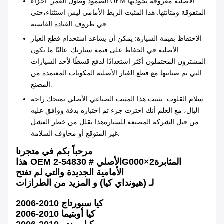
الصمود وطول العمر
: أجزاء OEM الأصلية معروفة بجودتها
المتفوقة ومتانتها. هذا المثبت الربط الأمامي ليس استثناء،حتى
في ظروف القيادة القاسية.
الاحتفاظ بقيمة السيارة
: يمكن أن يساعد استخدام قطع الغيار
الأصلية في الحفاظ على قيمة سيارتك. غالبًا ما يكون
المشترون المحتملون أكثر استعدادًا لدفع قسطًا لأحد السيارات
التي تم صيانتها مع قطع الغيار الأصلية.المكونات المعتمدة من
المصنع.
سلام القلوب
: تثبيت هذا المثبت الصناعي الأصلي يمنحك راحة
البال، مع العلم أنك اخترت جزء تم اختباره بدقة ووافق عليه
من قبل الشركة المصنعة للسيارةهذا يقلل من خطر الفشل
غير المتوقع أو مخاوف السلامة.
مرحباً بكم في متجرنا
المثابرة
×2
هذا OEM الأصلي # 54830-2G000
الأمامية الجديدة والتي لم تفتح
لـ (هيونداي كيا) و المزيد من الطرازات
2006-2010 كيا سبورتاج
2006-2010 كيا أوبتيما