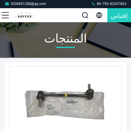
3036851288@qq.com
86-755-82267663
إقتباس
المنتجات