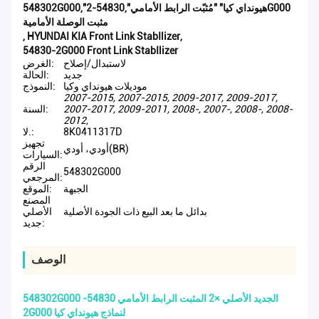
548302G000,"هيونداي كيا" "مُثبّت الرابط الأمامي",54830-2G000
مثبت الوصلة الأمامية
,
HYUNDAI KIA Front Link StabIlizer
,
54830-2G000 Front Link StabIlizer
لاستبدال/إصلاح
الغرض:
جديد
الحالة:
موديلات هيونداي وكيا
النموذج:
2007-2015, 2007-2015, 2009-2017, 2009-2017,
2007-2017, 2009-2011, 2008-, 2007-, 2008-, 2008-
السنة:
2012,
8K0411317D
لا.:
تجهيز
أودي، أودي(BR)
السيارات:
الرقم
548302G000
المرجعي:
الجبهة
الموقع:
المصنع
بدائل ما بعد البيع ذات الجودة الأصلية
الأصلي
جديد:
الوصف
548302G000 الجديد الأصلي ×2 المثبت الرابط الأمامي 54830-
2G000 لنماذج هيونداي كيا