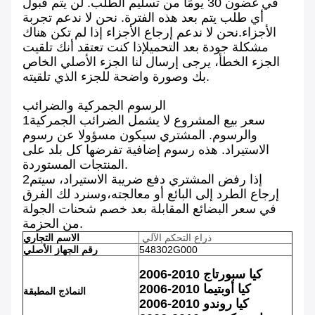
في غضون 30 يومًا من تسليم الطلب. لن يتم قبول
أي طلب يتم بعد هذه الفترة. نحن لا ندعم تجربة
الأجزاء.نحن لا ندعم إرجاع الأجزاء إذا لم تكن هناك
مشكلة جودة بعد التحميلإذا كنت تعتقد أنك تلقيت
الجزء الخطأ، يرجى إرسال لنا الجزء الأصلي الخاص
بك وصورة واضحة للجزء الذي تلقيته.
الرسوم الجمركية والضرائب
1سعر بيع المشروع لا يشمل الضرائب الجمركية
والرسوم. المشتري سيكون مسؤولا عن رسوم
الاستيراد. هذه رسوم إضافية تفرضها كل بلد على
المنتجات المستوردة.
2إذا رفض المشتري دفع ضريبة الاستيراد، سيتم
إرجاع الطرد إلى البائع أو معالجته،وسنرد لك الفرق
في سعر البضائع المقابلة بعد خصم شحنات الجولة
من الحزمة.
ذراع التحكم الآلي
الاسم التجاري
548302G000
رقم الجهاز الأصلي
2006-2010 كيا سبورتاج
2006-2010 كيا أوبتيما
النماذج المطبقة
2006-2010 كيا روندو