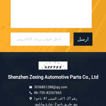
ارسل
Shenzhen Zexing Automotive Parts Co., Ltd
3036851288@qq.com
86-755-82267663
رقم 27، 1/ف، المبنى 41، باجو ل
ينغ، طريق باجو 2، شارع يوانلينغ،