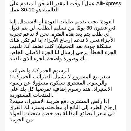
عمل.الوقت المقدر للشحن المتقدم على AliExpress
العالمية هو 10-30 عمل
العودة: يجب تقديم طلبات العودة أو الاستبدال إلينا
في غضون 30 يومًا من تسليم الطلب. لن يتم قبول
أي طلب يتم بعد هذه الفترة. نحن لا ندعم تجربة
الأجزاء.نحن لا ندعم إرجاع الأجزاء إذا لم تكن هناك
مشكلة جودة بعد التحميلإذا كنت تعتقد أنك تلقيت
الجزء الخطأ، يرجى إرسال لنا الجزء الأصلي الخاص
بك وصورة واضحة للجزء الذي تلقيته.
الرسوم الجمركية والضرائب
1سعر بيع المشروع لا يشمل الضرائب الجمركية
والرسوم. المشتري سيكون مسؤولا عن رسوم
الاستيراد. هذه رسوم إضافية تفرضها كل بلد على
المنتجات المستوردة.
2إذا رفض المشتري دفع ضريبة الاستيراد، سيتم
إرجاع الطرد إلى البائع أو معالجته،وسنرد لك الفرق
في سعر البضائع المقابلة بعد خصم شحنات الجولة
من الحزمة.