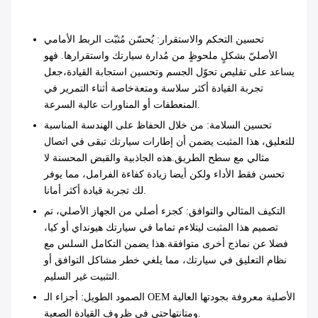
تحسين التحكم والاستقرار
: يُحسّن مُثبّت الربط الأمامي
الأصليّ بشكلٍ ملحوظٍ من مُدارة سيارتك واستقرارها. فهو
يساعد على تقليص تحوّل الجسم وتحسين استجابة القيادة،جعل
تجربة القيادة أكثر سلاسة ومتعةخاصة أثناء التمرير في
المنعطفات أو المناورات عالية السرعة.
تحسين السلامة
: من خلال الحفاظ على الهندسة المناسبة
للتعليق، هذا المثبت يضمن أن إطارات سيارتك تبقى في اتصال
مثالي مع سطح الطريق.هذه الجاذبية والقبض المحسنة لا
تحسن فقط الأداء ولكن أيضا زيادة كفاءة الفرامل، مما يوفر
لك تجربة قيادة أكثر أمانا.
التكيف المثالي والتوافق
: كجزء أصلي من الجهاز الأصلي، تم
تصميم هذا المثبت ليتلاءم تماما في سيارتك هيونداي أو كيا،
فضلا عن نماذج أخرى متوافقة.هذا يضمن التكامل السلس مع
نظام التعليق في سيارتك، مما يلغي خطر مشاكل التوافق أو
التثبيت غير السليم.
الصمود الطويل
: أجزاء الـ OEM الأصلية معروفة بجودتها العالية
ومتانتهاحتى في ظروف القيادة الصعبة.