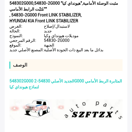
548302G000,54830-2G000 مثبت الوصلة الأمامية,"هيونداي كيا"
"مُثبّت الرابط الأمامي"
,
54830-2G000 Front LINK STABILIZER
,
HYUNDAI KIA Front LINK STABILIZER
لاستبدال/إصلاح
الغرض:
جديد
الحالة:
موديلات هيونداي وكيا
النموذج:
54830-2G000
الرقم المرجعي:
الجبهة
الموقع:
بدائل ما بعد البيع ذات الجودة الأصلية
المصنع الأصلي جديد:
الوصف
548302G000 الجديد الأصلي 54830-2G000 المثابرة الربط الأمامي
لنماذج هيونداي كيا