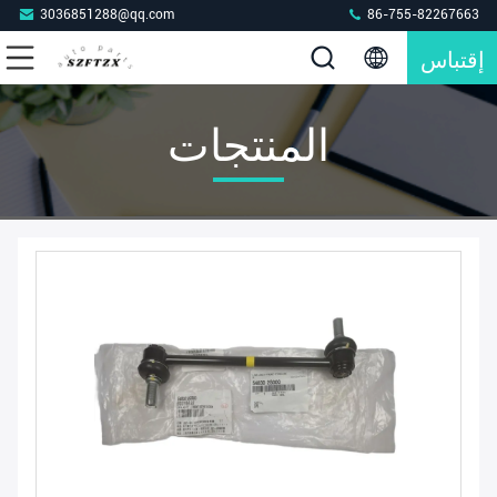
3036851288@qq.com
86-755-82267663
إقتباس
المنتجات