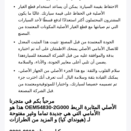
الاحتفاظ بقيمة السيارة
: يمكن أن يساعد استخدام قطع الغيار
الأصلية في الحفاظ على قيمة سيارتك. غالبًا ما يكون
المشترون المحتملون أكثر استعدادًا لدفع قسطًا لأحد السيارات
التي تم صيانتها مع قطع الغيار الأصلية.المكونات المعتمدة من
المصنع.
الجودة المعتمدة من قبل المصنع
: تثبيت هذا المثبت المعدل
للاتصال الأمامي الأصلي يمنحك الاطمئنان على أنه تم اختباره
بدقة والموافقة عليه من قبل الشركة المصنعة للسيارةهذا
يضمن أن تلبي أعلى معايير الجودة، والأداء، والسلامة.
سلام القلوب والثقة
: مع هذا الجزء الأصلي من الجهاز الأصلي،
يمكنك القيادة بثقة وسلامة البال. أنت تعرف أنك اخترت جزء
تم تصميمه خصيصا لسيارتك، واختبارا للموثوقيةومعتمدة من
قبل الشركة المصنعة.
مرحباً بكم في متجرنا
هذا هو OEM54830-2G000 الأصلي المثابرة الربط
الأمامي التي هي جديدة تماما وغير مفتوحة!
لـ (هيونداي كيا) و المزيد من الطرازات