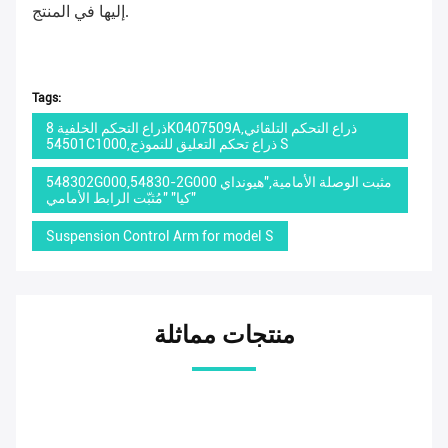
إليها في المنتج.
Tags:
ذراع التحكم الخلفية 8K0407509A,ذراع التحكم التلقائي
54501C1000,ذراع تحكم التعليق للنموذج S
548302G000,54830-2G000 مثبت الوصلة الأمامية,"هيونداي
كيا" "مُثبّت الرابط الأمامي"
Suspension Control Arm for model S
منتجات مماثلة