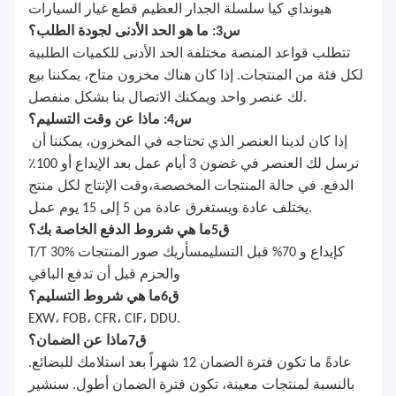
هيونداي كيا سلسلة الجدار العظيم قطع غيار السيارات
س3: ما هو الحد الأدنى لجودة الطلب؟
تتطلب قواعد المنصة مختلفة الحد الأدنى للكميات الطلبية
لكل فئة من المنتجات. إذا كان هناك مخزون متاح، يمكننا بيع
لك عنصر واحد ويمكنك الاتصال بنا بشكل منفصل.
س4: ماذا عن وقت التسليم؟
إذا كان لدينا العنصر الذي تحتاجه في المخزون، يمكننا أن
نرسل لك العنصر في غضون 3 أيام عمل بعد الإيداع أو 100٪
الدفع. في حالة المنتجات المخصصة،وقت الإنتاج لكل منتج
يختلف عادة ويستغرق عادة من 5 إلى 15 يوم عمل.
ق
5
ما هي شروط الدفع الخاصة بك؟
T/T 30% كإيداع و 70% قبل التسليم
سأريك صور المنتجات
والحزم قبل أن تدفع الباقي
ق
6
ما هي شروط التسليم؟
EXW، FOB، CFR، CIF، DDU.
ق
7
ماذا عن الضمان؟
عادةً ما تكون فترة الضمان 12 شهراً بعد استلامك للبضائع.
بالنسبة لمنتجات معينة، تكون فترة الضمان أطول. سنشير