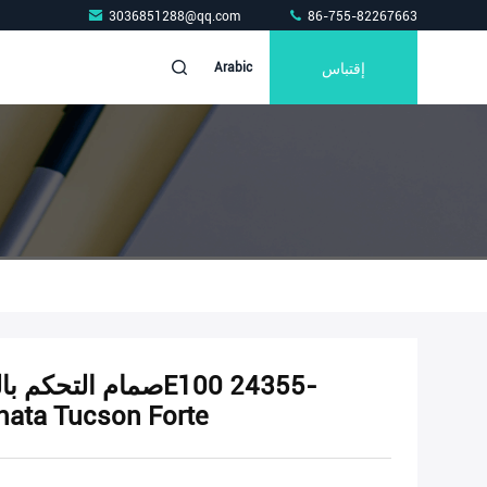
3036851288@qq.com
86-755-82267663
إقتباس
Arabic
2E100 لـ 11-16 ucson Forte