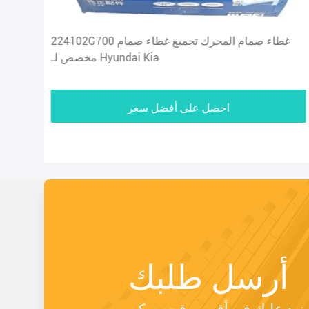
224102G700 غطاء صمام المحرك تجميع غطاء صمام
مخصص لـ Hyundai Kia
احصل على أفضل سعر
أرسل طلبك