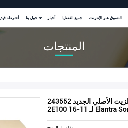
التسوق عبر الإنترنت
جميع القضايا
أخبار
حول بنا
أشرطة فيدي
المنتجات
صمام التحكم بالزيت الأصلي الجديد 243552E100 24355-
Elantra Sonata T
تفاصيل المنتج