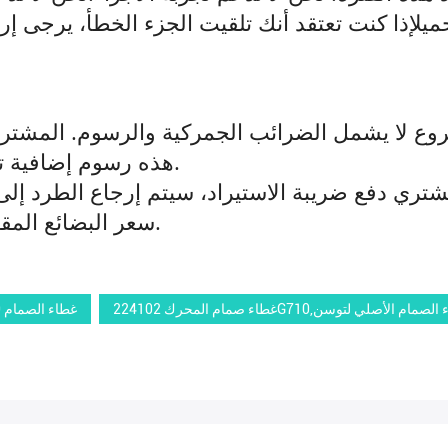
حميلإذا كنت تعتقد أنك تلقيت الجزء الخطأ، يرجى 
هذه رسوم إضافية تفرضها كل بلد على المنتجات المستوردة.
سعر البضائع المقابلة بعد خصم شحنات الجولة من الحزمة.
هيونداي,غطاء الصمام الأصلي لتوسن
1003500A-EG01T,غطاء صمام المحرك لـ SORENTO,غطاء الصمام 60 سم