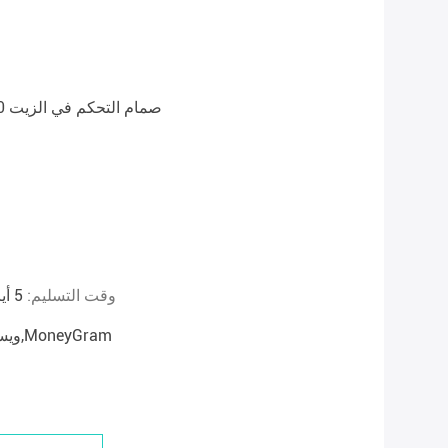
243552E100 243555-2E100 صمام التحكم في الزيت
وقت التسليم:
5 أيام خلال أو التسليم المتفق عليه ≤ 10 وحدات
L/C,D/A,D/P,T/T,ويسترن يونيون,MoneyGram