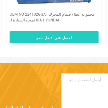
OEM NO 224102GGA1 مجموعة غطاء صمام المحرك
نموذج السيارة لـ KIA HYUNDAI
احصل على أفضل سعر
الرجاء إرسال طلبك إلينا وسنرد عليك في أقرب وقت ممكن.