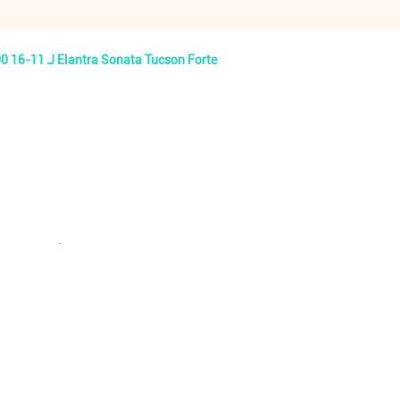
صمام التحكم بالزيت الأصلي الجديد 243552E100 24355-2E100 لـ 11-16 Elantra Sonata Tucson Forte
هذا صمام التحكم بالزيت OEM24355-2E100 الأصلي وهو جديد تماماً وغير مفتوح!