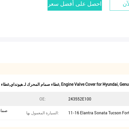
آن
احصل على أفضل سعر
Genui
,
Engine Valve Cover for Hyundai
,
غطاء صمام المحرك 224102G710,غطاء صمام المحرك لـ هي
OE:
243552E100
11-16 Elantra Sonata Tucson For
السيارة المعمول بها: