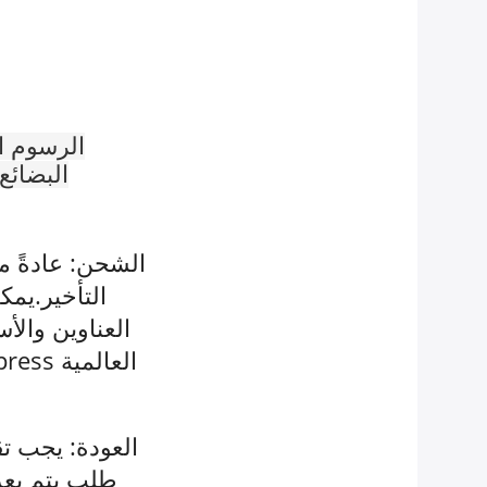
الرسوم ا
البضائع
التأخير.يم
العناوين والأ
طلب يتم بعد 