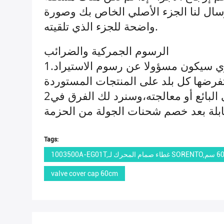
إرسال لنا الجزء الأصلي الخاص بك وصورة
واضحة للجزء الذي تلقيته.
الرسوم الجمركية والضرائب
1سعر بيع المشروع لا يشمل الضرائب الجمركية والرسوم. المشتري سيكون مسؤولا عن رسوم الاستيراد.
2إذا رفض المشتري دفع ضريبة الاستيراد، سيتم إرجاع الطرد إلى البائع أو معالجته،وسنرد لك الفرق في
Tags:
valve cover cap 60cm