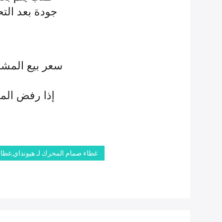
جودة بعد الت
غطاء صمام المحرك 224102G710,غطاء صمام المحرك لـ 