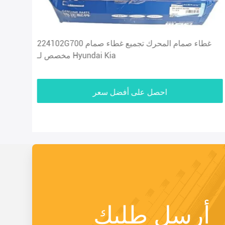
224102G700 غطاء صمام المحرك تجميع غطاء صمام
مخصص لـ Hyundai Kia
احصل على أفضل سعر
أرسل طلبك