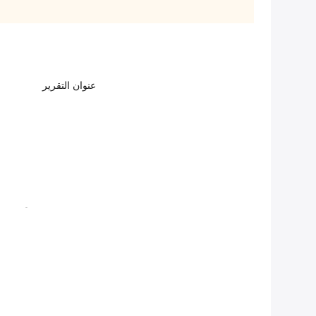
عنوان التقرير
هذا هو العلامة التجارية OEM24355-2G500 الصمام المتغير التوقيت الجهاز الكهربائي اليسار الذي هو جديد تماما وغير مفتوحة!