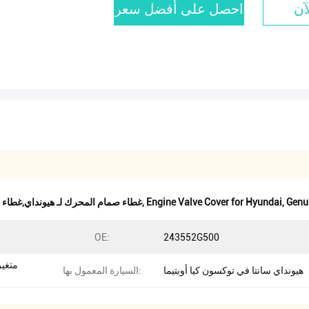
آن
احصل على أفضل سعر
Genui
,
Engine Valve Cover for Hyundai
,
غطاء صمام المحرك 224102G710,غطاء صمام المحرك لـ هي
OE:
243552G500
هيونداي سانتا في توكسون كيا أوبتيما
السيارة المعمول بها: