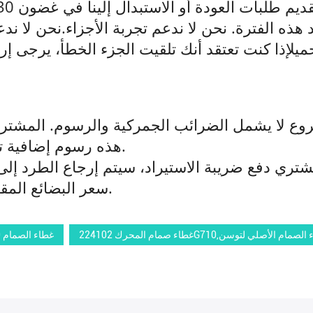
هذه الفترة. نحن لا ندعم تجربة الأجزاء.نحن لا ند
حميلإذا كنت تعتقد أنك تلقيت الجزء الخطأ، يرجى 
هذه رسوم إضافية تفرضها كل بلد على المنتجات المستوردة.
سعر البضائع المقابلة بعد خصم شحنات الجولة من الحزمة.
هيونداي,غطاء الصمام الأصلي لتوسن
1003500A-EG01T,غطاء صمام المحرك لـ SORENTO,غطاء الصمام 60 سم