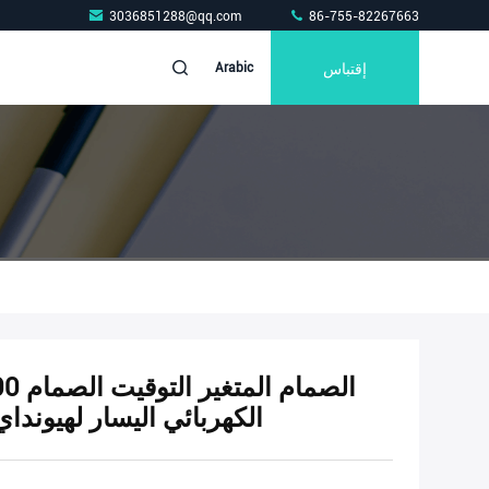
3036851288@qq.com
86-755-82267663
إقتباس
Arabic
2G500
الكهربائي اليسار لهيونداي