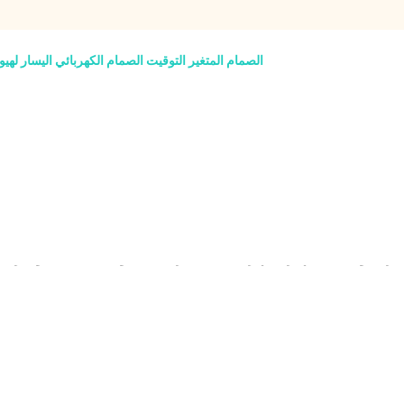
243552G500 24355-2G500 الصمام المتغير التوقيت الصمام الكهربائي ال