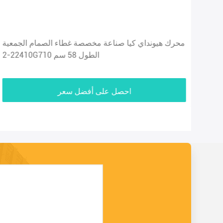
مام المحرك
محرك هيونداي كيا صناعة مخصصة غطاء الصمام الجمعية
22410-2G710 الطول 58 سم
احصل على أفضل سعر