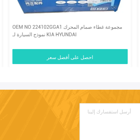
OEM NO 224102GGA1 مجموعة غطاء صمام المحرك
نموذج السيارة لـ KIA HYUNDAI
احصل على أفضل سعر