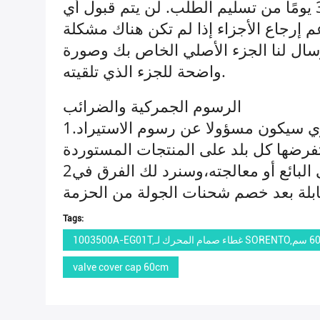
العودة: يجب تقديم طلبات العودة أو الاستبدال إلينا في غضون 30 يومًا من تسليم الطلب. لن يتم قبول أي
عم إرجاع الأجزاء إذا لم تكن هناك مشكلة
إرسال لنا الجزء الأصلي الخاص بك وصورة
واضحة للجزء الذي تلقيته.
الرسوم الجمركية والضرائب
1سعر بيع المشروع لا يشمل الضرائب الجمركية والرسوم. المشتري سيكون مسؤولا عن رسوم الاستيراد.
2إذا رفض المشتري دفع ضريبة الاستيراد، سيتم إرجاع الطرد إلى البائع أو معالجته،وسنرد لك الفرق في
Tags:
valve cover cap 60cm