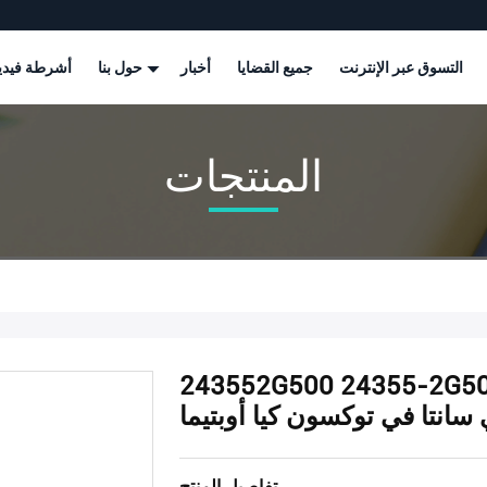
التسوق عبر الإنترنت
جميع القضايا
أخبار
حول بنا
أشرطة فيدي
المنتجات
243552G500 24355- الصمام المتغير التوقيت الصمام
 سانتا في توكسون كيا أوبتيما
تفاصيل المنتج