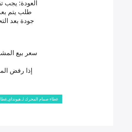
طلب يتم بعد 
جودة بعد الت
غطاء صمام المحرك 224102G710,غطاء صمام المحرك لـ 