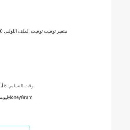
243552G500 243555-2G500 متغير توقيت توقيت الملف اللولبي
وقت التسليم:
5 أيام خلال أو التسليم المتفق عليه ≤ 10 وحدات
L/C,D/A,D/P,T/T,ويسترن يونيون,MoneyGram