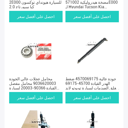
مضخة هيدروليكية 571002E000
2E000 للسيارة هيونداي توكسون
لـ Hyundai Tucson Kia
كيا سبورتاج 2.0
Sportage 20
احصل على أفضل سعر
احصل على أفضل سعر
جودة عالية 4570069175 ضغط
محامل عجلات عالي الجودة
الهدر القيادة 45700-69175
9036620003 محامل مفصل
مغلق الصدمات لسيارة تويوتو لاند
القيادة 90366-20003 لسيارة
كروزر
تويوتا لاند كروزر LX450
احصل على أفضل سعر
احصل على أفضل سعر