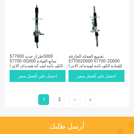
تجميع العجلة الخارقة
طراز جديد 577000Q000
577002D000 57700-2D000
57700-0Q000 صانع القيادة
للقيادة الكهربائية لهيونداي إلانترا
الكهربائية لشركة هيونداي إلانترا
2001-2006 تيبورون 2003-
HD 2008-2011
2008
احصل على أفضل سعر
احصل على أفضل سعر
1
2
أرسل طلبك