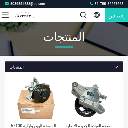
3036851288@qq.com
86-755-82267663
إقتباس
المنتجات
المنتجات
مضخة القيادة الجديدة الأصلية
المضخة الهيدروليكية 57100-