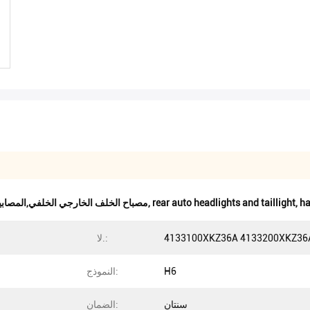
ha
,
rear auto headlights and taillight
,
مصباح الخلف الخارجي الخلفي,المصابيح
4133100XKZ36A 4133200XKZ36
لا.:
H6
النموذج:
سنتان
الضمان: