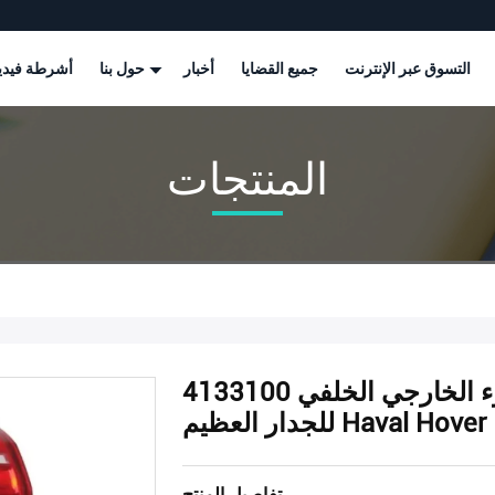
التسوق عبر الإنترنت
جميع القضايا
أخبار
حول بنا
أشرطة فيدي
المنتجات
الضوء الخارجي الخلفي 4133100XKZ36A 4133200XKZ36A
ر العظيم Haval Hover H6
تفاصيل المنتج