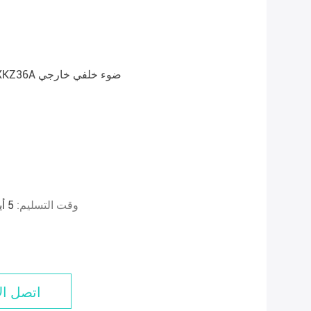
4133100XKZ36A 4133200XKZ36A ضوء خلفي خارجي
وقت التسليم:
5 أيام خلال التسليم أو المتفق عليه ≥ 100 وحدة
اتصل ال