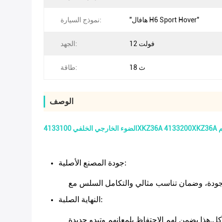
"هافال H6 Sport Hover"
نموذج السيارة:
12 فولت
الجهد:
18 ث
طاقة:
الوصف
:
جودة المصنع الأصلية
:
النهاية الصلبة
كل.هذا يضمن لهم الاحتفاظ بلمعانهم وتبدو جديدة