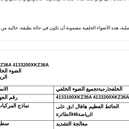
3100XKZ36A 4133200XKZ36A
الضوء الخا
H6 ال
الخلف
تجميع الضوء الخلفي
الاس
خارجية
رقم الجه
4133100XKZ36A 4133200XKZ36
نماذج المركبا
الحائط العظيم هافال
ابق على
H6
الطائرة
الرياضة
سطح 
معالجة التشديد