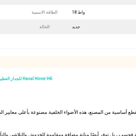
18 واط
الطاقة الاسمية:
جديد
الحالة:
الضوء الخارجي الخلفي 4133100XKZ36A 4133200XKZ36A للجدار العظيم Haval Hover H6
الية فحسب ، بل توفر أيضًا متانة مضافة ومقاومة للخدوش والتلاشي والتآ