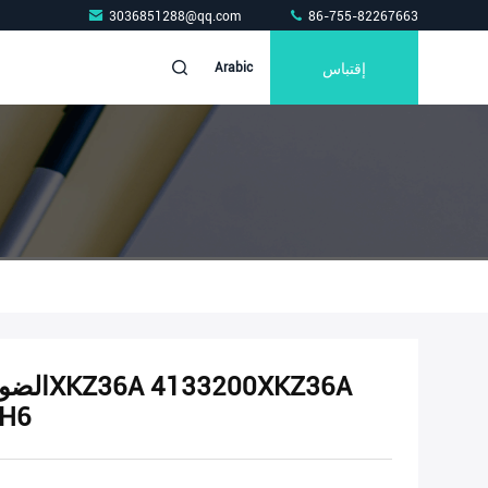
3036851288@qq.com
86-755-82267663
إقتباس
Arabic
للجدا