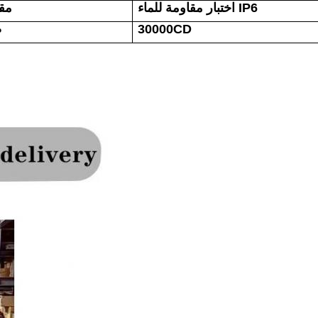
اختبار مقاومة للماء IP6
مقا
30000CD
ض