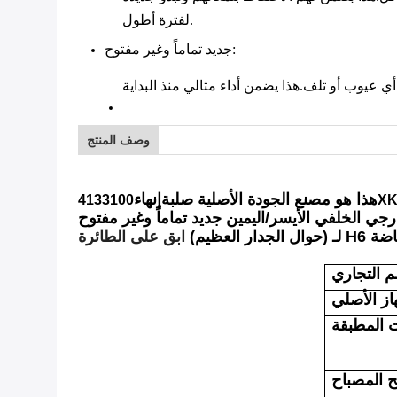
لفترة أطول.
:
جديد تماماً وغير مفتوح
وصف المنتج
هذا هو مصنع الجودة الأصلية صلبة
إنهاء
413
رجي الخلفي الأيسر/اليمين جديد تماماً وغير مفتوح
رياضة
لـ (حوال الجدار العظيم)
ابق على الطائرة
م التجاري
از الأصلي
ت المطبقة
المصباح