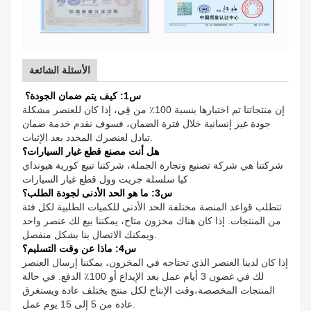
الأسئلة الشائعة
س1: كيف يتم ضمان الجودة؟
إن منتجاتنا تم اختبارها بنسبة 100٪ من قِي، إذا كان للعنصر مشكلة
جودة غير إنسانية خلال فترة الضمان، فسوف نقدم خدمة ضمان
تبادل لعنصرك المحدد بعد الإثبات.
هل أنت مصنع قطع غيار السيارات؟
شركتنا هي شركة تصنيع وتجارة الجملة، شركتنا تبيع كورية هيونداي
كيا سلسلة جريت وول قطع غيار السيارات
س3: ما هو الحد الأدنى لجودة الطلب؟
تتطلب قواعد المنصة مختلفة الحد الأدنى للكميات الطلبية لكل فئة
من المنتجات. إذا كان هناك مخزون متاح، يمكننا بيع لك عنصر واحد
ويمكنك الاتصال بنا بشكل منفصل.
س4: ماذا عن وقت التسليم؟
إذا كان لدينا العنصر الذي تحتاجه في المخزون، يمكننا إرسال العنصر
لك في غضون 3 أيام عمل بعد الإيداع أو 100٪ الدفع. في حالة
المنتجات المخصصة،وقت الإنتاج لكل منتج يختلف عادة ويستغرق
عادة من 5 إلى 15 يوم عمل.