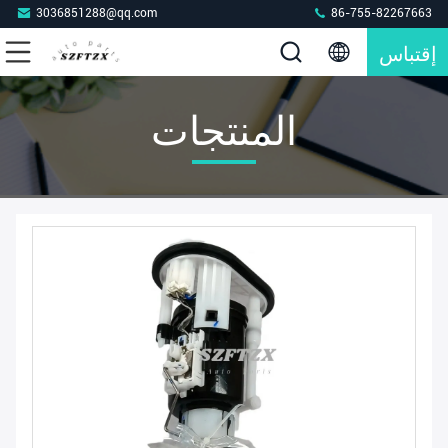
3036851288@qq.com
86-755-82267663
إقتباس
المنتجات