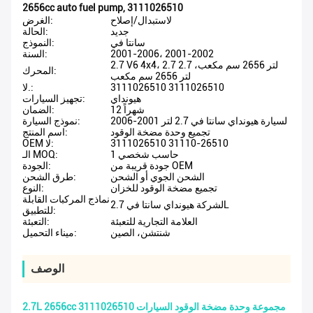
2656cc auto fuel pump
,
3111026510
لاستبدال/إصلاح
الغرض:
جديد
الحالة:
سانتا في
النموذج:
2001-2006، 2001-2002
السنة:
2.7 V6 4x4، 2.7 لتر 2656 سم مكعب، 2.7
المحرك:
لتر 2656 سم مكعب
3111026510 3111026510
لا.:
هيونداي
تجهيز السيارات:
12 شهراً
الضمان:
لسيارة هيونداي سانتا في 2.7 لتر 2001-2006
نموذج السيارة:
تجميع وحدة مضخة الوقود
اسم المنتج:
3111026510 31110-26510
OEM لا:
حاسب شخصي 1
الـ MOQ:
جودة قريبة من OEM
الجودة:
الشحن الجوي أو الشحن
طرق الشحن:
تجميع مضخة الوقود للخزان
النوع:
نماذج المركبات القابلة
لشركة هيونداي سانتا في 2.7L
للتطبيق:
العلامة التجارية للتعبئة
التعبئة:
شنتشن، الصين
ميناء التحميل:
الوصف
2.7L 2656cc مجموعة وحدة مضخة الوقود السيارات 3111026510