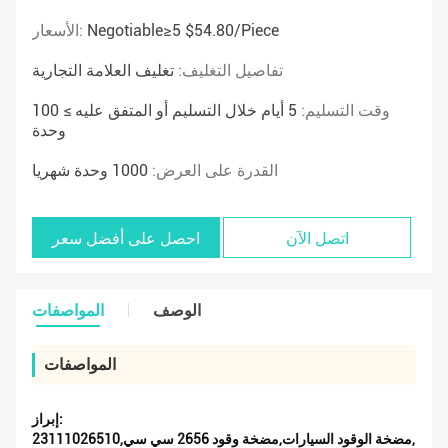
Negotiable≥5 $54.80/piece
الأسعار:
تفاصيل التغليف:
تغليف العلامة التجارية
وقت التسليم:
5 أيام خلال التسليم أو المتفق عليه ≥ 100
وحدة
القدرة على العرض:
1000 وحدة شهريا
اتصل الآن
احصل على أفضل سعر
الوصف
المواصفات
المواصفات
إبراز:
,
2مضخة الوقود السيارات,مضخة وقود 2656 سي سي,3111026510