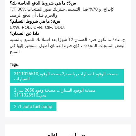
س5: ما هي شروط الدفع الخاصة بك؟
T/T 30% كإيداع، و 70% قبل التسليم. سنريك صور المنتجات
والحزم قبل أن تدفع الرصيد.
س6: ما هي شروط التسليم؟
EXW، FOB، CFR، CIF، DDU.
ماذا عن الضمان؟
ج: عادةً ما تكون فترة الضمان 12 شهرًا بعد استلامك للسلع. بالنسبة
لبعض المنتجات المحددة ، فإن فترة الضمان أطول. سنشير إليها في
المنتج.
Tags:
3111026510,مضخة الوقود للسيارات رياضية,2مضخة الوقود
السيارات
2مضخة الوقود السيارات,مضخة وقود 2656 سي
سي,3111026510
2.7L auto fuel pump