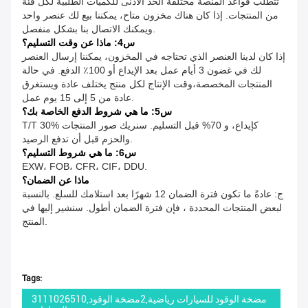
تتطلب قواعد المنصة مختلفة الحد الأدنى للكميات الطلبية لكل فئة
من المنتجات. إذا كان هناك مخزون متاح، يمكننا بيع لك عنصر واحد
ويمكنك الاتصال بنا بشكل منفصل.
س4: ماذا عن وقت التسليم؟
إذا كان لدينا العنصر الذي تحتاجه في المخزون، يمكننا إرسال العنصر
لك في غضون 3 أيام عمل بعد الإيداع أو 100٪ الدفع. في حالة
المنتجات المخصصة،وقت الإنتاج لكل منتج يختلف عادة ويستغرق
عادة من 5 إلى 15 يوم عمل.
س5: ما هي شروط الدفع الخاصة بك؟
T/T 30% كإيداع، و 70% قبل التسليم. سنريك صور المنتجات
والحزم قبل أن تدفع الرصيد.
س6: ما هي شروط التسليم؟
EXW، FOB، CFR، CIF، DDU.
ماذا عن الضمان؟
ج: عادةً ما تكون فترة الضمان 12 شهرًا بعد استلامك للسلع. بالنسبة
لبعض المنتجات المحددة ، فإن فترة الضمان أطول. سنشير إليها في
المنتج.
Tags:
3111026510,مضخة الوقود للسيارات رياضية,2مضخة الوقود