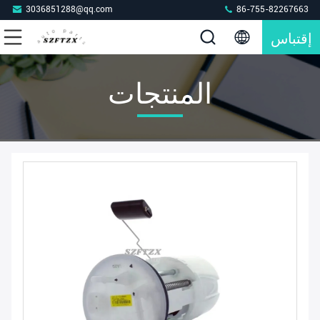
3036851288@qq.com
86-755-82267663
إقتباس
المنتجات