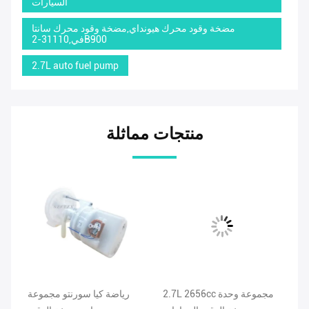
السيارات
مضخة وقود محرك هيونداي,مضخة وقود محرك سانتا
في,31110-2B900
2.7L auto fuel pump
منتجات مماثلة
قود
2.7L 2656cc مجموعة وحدة
رياضة كيا سورنتو مجموعة