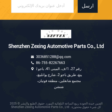
ارسل
Shenzhen Zexing Automotive Parts Co., Ltd
3036851288@qq.com
86-755-82267663
رقم 27، 1/ف، المبنى 41، باجو ل
ينغ، طريق باجو 2، شارع يوانلينغ،
مجتمع شانغلين، منطقة فوتيان،
شنشن
الصين جيدة الجودة ربيع الساعة التلقائية المورد. حقوق الطبع والنشر © 2025
Shenzhen Zexing Automotive Parts Co., Ltd . كل شيء حقوق محجوزة