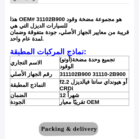
هذا OEM# 31102B900 هو مجموعة مضخة وقود
للسيارات الديزل التي هي
قريبة من معايير الجهاز الأصلي، جودة متفوقة وضمان
لمدة عام واحد.
نماذج المركبات المطبقة:
تجميع وحدة مضخة
(أوتو)
الاسم التجاري
الوقود
31110-2B900
311102B900
رقم الجهاز الأصلي
أو هيونداي سانتا في
الديزل
2.2
f
النماذج المطبقة
CRDi
12 شهراً
الضمان
تقريبًا معيار OEM
الجودة