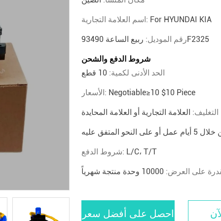
For HYUNDAI KIA
اسم العلامة التجارية:
ربيع الساعة 93490F2325
رقم الموديل:
شروط الدفع والشحن
الحد الأدنى لكمية:
10 قطع
Negotiable≥10 $10 Piece
الأسعار:
التغليف:
العلامة التجارية أو العلامة المحايدة
على النحو المتفق عليه
L/C، T/T
شروط الدفع:
قدرة على العرض:
10000 وحدة منتجة شهرياً
آن
احصل على أفضل سعر