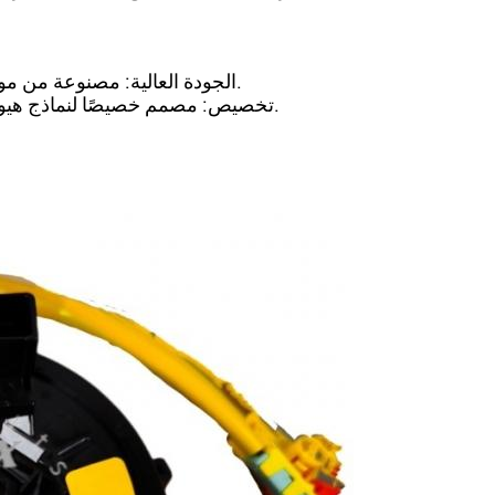
الجودة العالية: مصنوعة من مواد عالية الجودة لضمان استمرارية المنتج وموثوقيته.
تخصيص: مصمم خصيصًا لنماذج هيونداي 2017-2020 لضمان تناسب مثالي وأداء مثالي.