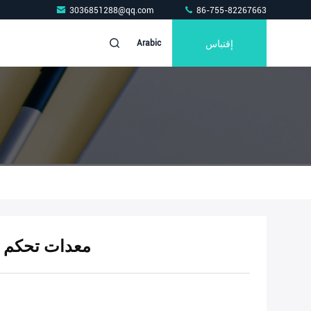
3036851288@qq.com
86-755-82267663
إقتباس
Arabic
معدات تحكم رب