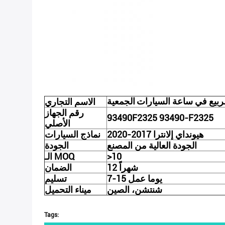
ربيع في ساعة السيارات
الجمعية
الاسم التجاري
رقم الجهاز
93490F2325 93490-F2325
الأصلي
هيونداي إلانترا 2017-2020
نماذج السيارات
الجودة العالية من المصنع
الجودة
>10
الـ MOQ
12 شهراً
الضمان
7-15 يوما عمل
تسليم
شنتشن، الصين
ميناء التحميل
Tags: