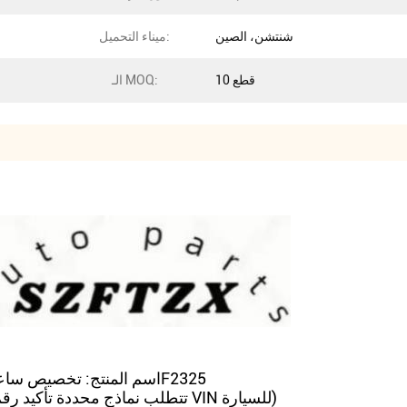
شنتشن، الصين
ميناء التحميل:
10 قطع
الـ MOQ:
اسم المنتج: تخصيص ساعة السيارات عالية الجودة تحكم الربيع تجمع 93490F2325
نماذج قابلة للتطبيق: نماذج هيونداي 2017-2020 (تتطلب نماذج محددة تأكيد رقم VIN للسيارة)