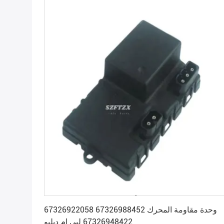
احصل على أفضل سعر
وحدة مقاومة المحرك 67326988452 67326922058
67326948422 لبي ام دبليو