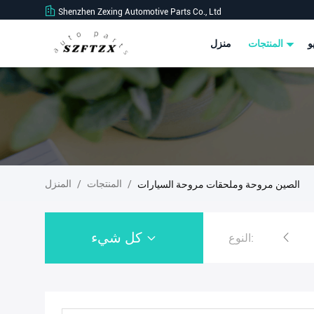
Shenzhen Zexing Automotive Parts Co., Ltd
و
المنتجات
منزل
المنتجات
المنزل
الصين مروحة وملحقات مروحة السيارات
/
/
كل شيء
النوع:
ربيع الساعة التلقائية