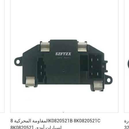
احصل على أفضل سعر
 لسيارة BMW F31
المقاومة المحركية 8K0820521B 8K0820521C
32
8K0820521 لسيارات أودي