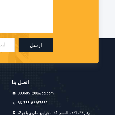
ارسل
اتصل بنا
3036851288@qq.com
86-755-82267663
رقم 27، 1/ف، المبنى 41، باجو لينغ، طريق باجو 2،