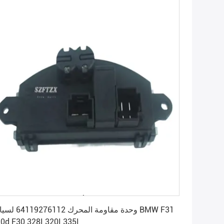
احصل على أفضل سعر
وحدة مقاومة المحرك 64119276112
0d F30 328I 320I 335I